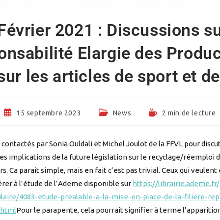
Février 2021 : Discussions su
nsabilité Elargie des Produ
ur les articles de sport et de
Publication
Post
Temps
15 septembre 2023
News
2 min de lecture
publiée :
category:
de
lecture :
contactés par Sonia Ouldali et Michel Joulot de la FFVL pour discu
es implications de la future législation sur le recyclage/réemploi d
irs. Ca parait simple, mais en fait c’est pas trivial. Ceux qui veulent
rer à l’étude de l’Ademe disponible sur
https://librairie.ademe.fr
laire/4083-etude-prealable-a-la-mise-en-place-de-la-filiere-rep-
.html
Pour le parapente, cela pourrait signifier à terme l’apparitio