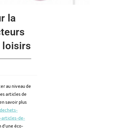
r la
cteurs
 loisirs
ter au niveau de
es articles de
 en savoir plus
/dechets-
articles-de-
n d’une éco-