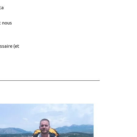
ca
t nous
saire (et