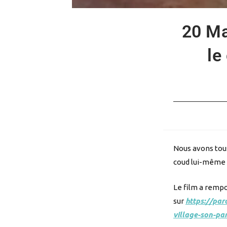
20 Ma
le
Nous avons tous
coud lui-même s
Le film a rempot
sur
https://par
village-son-pa