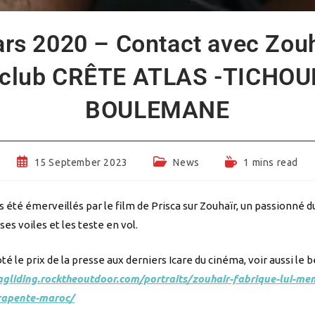
rs 2020 – Contact avec Zouh
 club CRÊTE ATLAS -TICHO
BOULEMANE
Post
Post
Reading
15 September 2023
News
1 mins read
published:
category:
time:
 été émerveillés par le film de Prisca sur Zouhaïr, un passionné du 
es voiles et les teste en vol.
é le prix de la presse aux derniers Icare du cinéma, voir aussi le be
agliding.rocktheoutdoor.com/portraits/zouhair-fabrique-lui-me
rapente-maroc/