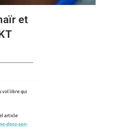
aïr et
UKT
vol libre qui
l article
me-dans-son-