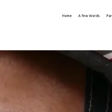
Home
A few Words
Par