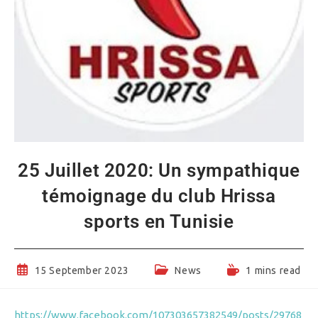
25 Juillet 2020: Un sympathique
témoignage du club Hrissa
sports en Tunisie
Post
Post
Reading
15 September 2023
News
1 mins read
published:
category:
time:
https://www.facebook.com/107303657382549/posts/29768