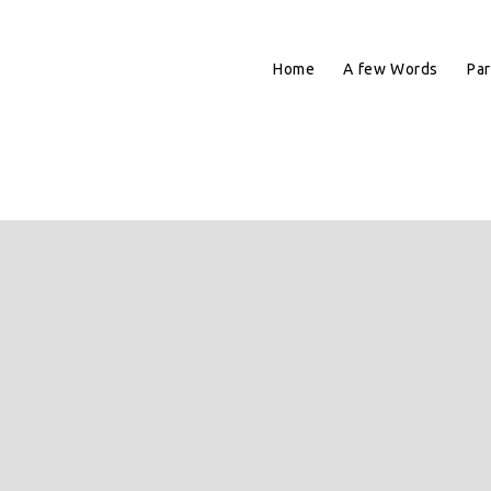
Home
A few Words
Par