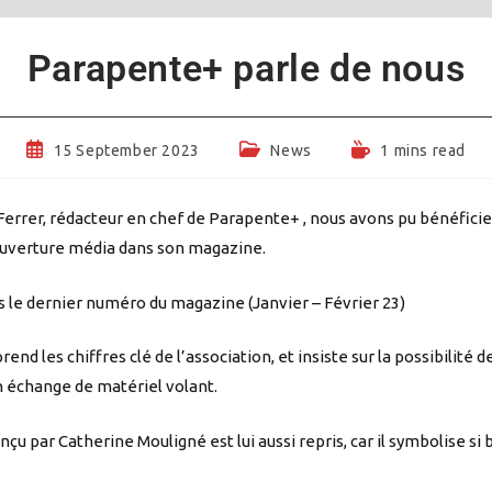
Parapente+ parle de nous
Post
Post
Reading
15 September 2023
News
1 mins read
published:
category:
time:
Ferrer, rédacteur en chef de Parapente+ , nous avons pu bénéfici
uverture média dans son magazine.
ns le dernier numéro du magazine (Janvier – Février 23)
prend les chiffres clé de l’association, et insiste sur la possibilité d
n échange de matériel volant.
çu par Catherine Mouligné est lui aussi repris, car il symbolise si 