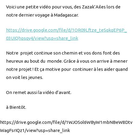
Voici une petite vidéo pour vous, des Zazak’Ailes lors de
notre dernier voyage à Madagascar.
https://drive.google.com/file/d/1OR09Lftze_teSqkqEP6P_
03UIQhpsqy4/view?usp=share_link
Notre projet continue son chemin et vos dons font des
heureux au bout du monde. Grâce à vous on arrive à mener
notre projet ! Et ça motive pour continuer à les aider quand
on voit les jeunes.
On remet aussi la vidéo d’avant.
à Bientôt.
https://drive.google.com/file/d/1WJOSol6WByW1mbNBeW8Dtv
WagFsrIQz1/view?usp=share_link