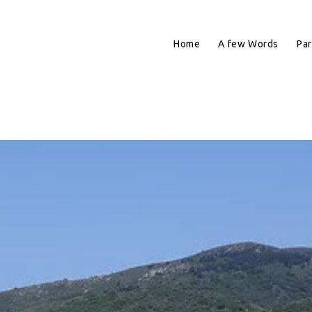
Home
A few Words
Par