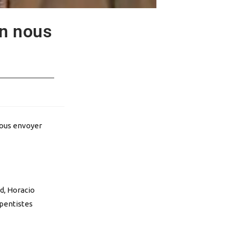
an nous
nous envoyer
rd, Horacio
pentistes