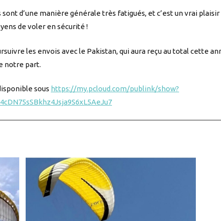
sont d’une manière générale très fatigués, et c’est un vrai plaisir 
ens de voler en sécurité !
rsuivre les envois avec le Pakistan, qui aura reçu au total cette an
 notre part.
disponible sous
https://my.pcloud.com/publink/show?
4cDN75sSBkhz4Jsja9S6xL5AeJu7