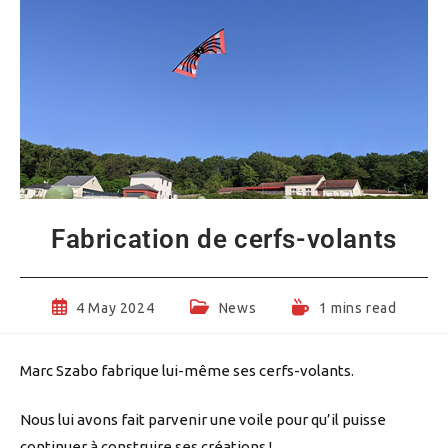
Fabrication de cerfs-volants
Post
Post
Reading
4 May 2024
News
1 mins read
published:
category:
time:
Marc Szabo fabrique lui-même ses cerfs-volants.
Nous lui avons fait parvenir une voile pour qu’il puisse
continuer à construire ses créations !